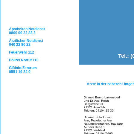
Apotheken Notdienst
0800 00 22 83 3
Ärztlicher Notdienst
040 22 80 22
Feuerwehr 112
Tel.: 
Polizei Notruf 110
Giftinfo-Zentrum
S
0551 19 24 0
Ärzte in der näheren Umge
Dr. med Bruno Lamersdorf
und Dr. Axel Reich
Bergstraße 31
21521 Aumühle
Telefon: 04104 25 30
Dr. med. Julia Gompf
Arzt, Praktischer Arzt
Naturheilverfahren, Hausarzt
Auf der Hude 1
21521 Wohltorf
Telefon: 04104/5665