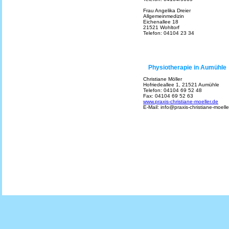
Frau Angelika Dreier
Allgemeinmedizin
Eichenallee 18
21521 Wohltorf
Telefon: 04104 23 34
Physiotherapie in Aumühle
Christiane Möller
Hofriedeallee 1, 21521 Aumühle
Telefon: 04104 69 52 48
Fax: 04104 69 52 63
www.praxis-christiane-moeller.de
E-Mail: info@praxis-christiane-moelle