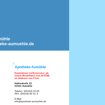
mühle
theke-aumuehle.de
en
Impressum
Apotheke Aumühle
Kostenloser Lieferservice, ab
einem Bestellwert von 20 EUR,
im Umkreis von 8 km.
Hofriedealle 22
21521 Aumühle
Telefon: (04104) 16 65
FAX: (04104) 80 31 3
E-Mail:
info@apotheke-aumuehle.de